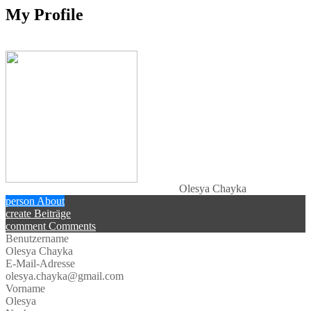
My Profile
Olesya Chayka
person
About
create
Beiträge
comment
Comments
Benutzername
Olesya Chayka
E-Mail-Adresse
olesya.chayka@gmail.com
Vorname
Olesya