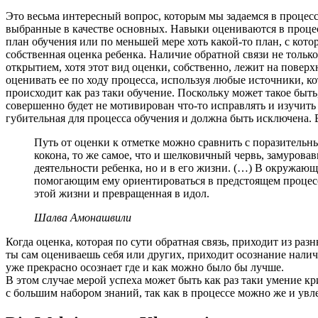
Это весьма интересный вопрос, которым мы задаемся в процес
выбранные в качестве основных. Навыки оцениваются в проце
план обучения или по меньшей мере хоть какой-то план, с кот
собственная оценка ребенка. Наличие обратной связи не только
открытием, хотя этот вид оценки, собственно, лежит на повер
оценивать ее по ходу процесса, используя любые источники, к
происходит как раз таки обучение. Поскольку может такое быт
совершенно будет не мотивирован что-то исправлять и изучит
губительная для процесса обучения и должна быть исключена. В
Путь от оценки к отметке можно сравнить с поразительн
кокона, то же самое, что и шелковичный червь, замуровав
деятельности ребенка, но и в его жизни. (…) В окружающ
помогающим ему ориентироваться в предстоящем процессе
этой жизни и превращенная в идол.
Шалва Амонашвили
Когда оценка, которая по сути обратная связь, приходит из ра
ты сам оцениваешь себя или других, приходит осознание наличи
уже прекрасно осознает где и как можно было бы лучше.
В этом случае мерой успеха может быть как раз таки умение к
с большим набором знаний, так как в процессе можно же и увл