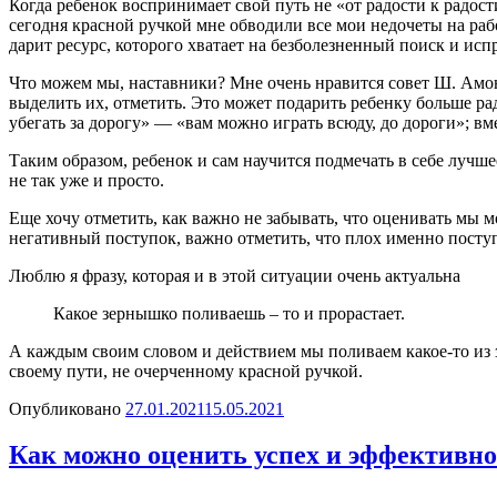
Когда ребенок воспринимает свой путь не «от радости к радост
сегодня красной ручкой мне обводили все мои недочеты на раб
дарит ресурс, которого хватает на безболезненный поиск и ис
Что можем мы, наставники? Мне очень нравится совет Ш. Амон
выделить их, отметить. Это может подарить ребенку больше рад
убегать за дорогу» — «вам можно играть всюду, до дороги»; вм
Таким образом, ребенок и сам научится подмечать в себе лучшее
не так уже и просто.
Еще хочу отметить, как важно не забывать, что оценивать мы мо
негативный поступок, важно отметить, что плох именно поступ
Люблю я фразу, которая и в этой ситуации очень актуальна
Какое зернышко поливаешь – то и прорастает.
А каждым своим словом и действием мы поливаем какое-то из зе
своему пути, не очерченному красной ручкой.
Опубликовано
27.01.2021
15.05.2021
Как можно оценить успех и эффективно