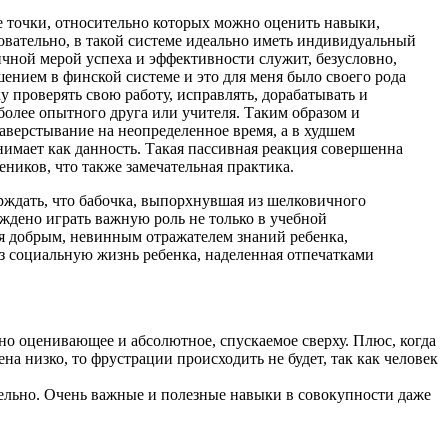
е точки, относительно которых можно оценить навыки,
ательно, в такой системе идеально иметь индивидуальный
ичной мерой успеха и эффективности служит, безусловно,
шением в финской системе и это для меня было своего рода
у проверять свою работу, исправлять, дорабатывать и
более опытного друга или учителя. Таким образом и
аверстывание на неопределенное время, а в худшем
нимает как данность. Такая пассивная реакция совершенна
еников, что также замечательная практика.
рждать, что бабочка, выпорхнувшая из шелковичного
суждено играть важную роль не только в учебной
тся добрым, невинным отражателем знаний ребенка,
з социальную жизнь ребенка, наделенная отпечатками
вно оценивающее и абсолютное, спускаемое сверху. Плюс, когда
а низко, то фрустрации происходить не будет, так как человек
тельно. Очень важные и полезные навыки в совокупности даже