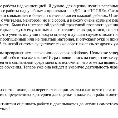
се работы над концепцией. Я думаю, для оценки нужны реперны
ссе работы над учебными проектами — «ДО» и «ПОСЛЕ». Следов
орым ознакомлен и более ли менее согласен каждый ребенок. Отл
 с учителем, ментором, но и с собой, я нахожу очень удачным ре
хности. Было бы интересной учебной практикой позволять ученик
оторые кажутся ему важными — интернет, словари, книги, совет 
ь, что ученик получив плохую оценку в лучшем случае отложит н
ь пропущенный или не понятый материал, и опускает руки и при
 финской системе существует также обратная связь от других уч
ым превращением шелковичного червя в бабочку. Нельзя же утве
ший себя в том же коконе? И, раз появившись на свет, отметке 
ей его социальной среде мало кто вспомнит, что отметка являе
 обучения. Теперь уже она войдет в учебную деятельность чере
зных источников, она перестает восприниматься как нечто негати
я определенных критериев для оценки и даже если работа оценен
ритически оценивать работу и докапываться до истины самостоя
ечься!