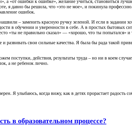
и», а «от ошибки к ошибке», желание учиться, становиться лучш
оте, я давно бы решила, что «это не мое», и покинула професси
правление ошибок.
ашвили – заменить красную ручку зеленой. И если в задании х
ости в обучении и уверенности в себе. А в простых бытовых сит
есто «ты не правильно сказал» — «хорошо, что ты попытался» и 
 и развивать свои сильные качества. Я была бы рада такой привыч
жем поступки, действия, результаты труда – но ни в коем случае
ок, а не ребенок лично.
рен. Я улыбаюсь, когда вижу, как в детях прорастает радость с
сть в образовательном процессе?